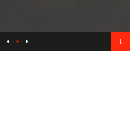
Chi siamo
Engineering, design e
produzione
L’idea è il punto di partenza di ogni nostro progetto
che si materializza nei nostri prodotti attraverso un’
accurata progettazione.